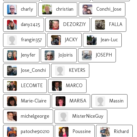
charly
christian
Conchi_Jose
dany2425
DEZORZIY
FALLA
frangin357
JACKY
Jean-Luc
Jenyfer
JoJoiris
JOSEPH
Jose_Conchi
KEVERS
LECOMTE
MARCO
Marie-Claire
MARISA
Massin
michelgeorge
MisterNiceGuy
patoche90210
Poussine
Richard