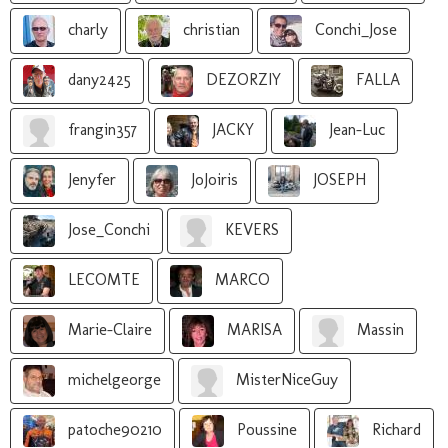
charly
christian
Conchi_Jose
dany2425
DEZORZIY
FALLA
frangin357
JACKY
Jean-Luc
Jenyfer
JoJoiris
JOSEPH
Jose_Conchi
KEVERS
LECOMTE
MARCO
Marie-Claire
MARISA
Massin
michelgeorge
MisterNiceGuy
patoche90210
Poussine
Richard