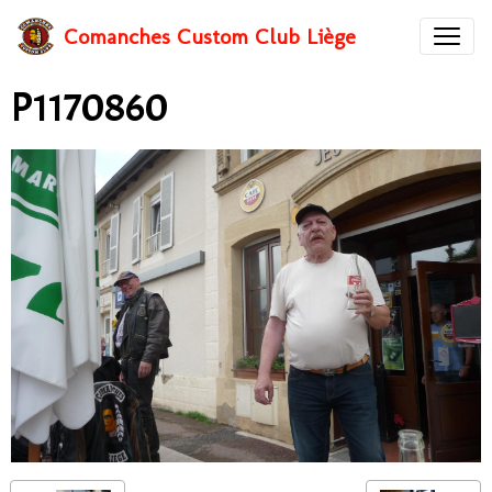
Comanches Custom Club Liège
P1170860