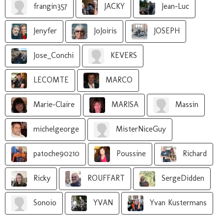
frangin357
JACKY
Jean-Luc
Jenyfer
JoJoiris
JOSEPH
Jose_Conchi
KEVERS
LECOMTE
MARCO
Marie-Claire
MARISA
Massin
michelgeorge
MisterNiceGuy
patoche90210
Poussine
Richard
Ricky
ROUFFART
SergeDidden
Sonoio
YVAN
Yvan Kustermans