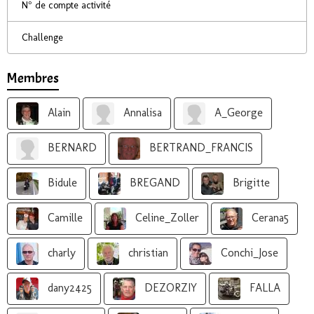
N° de compte activité
Challenge
Membres
Alain
Annalisa
A_George
BERNARD
BERTRAND_FRANCIS
Bidule
BREGAND
Brigitte
Camille
Celine_Zoller
Cerana5
charly
christian
Conchi_Jose
dany2425
DEZORZIY
FALLA