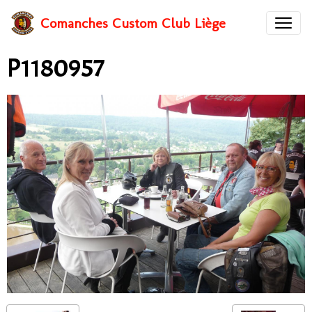
Comanches Custom Club Liège
P1180957