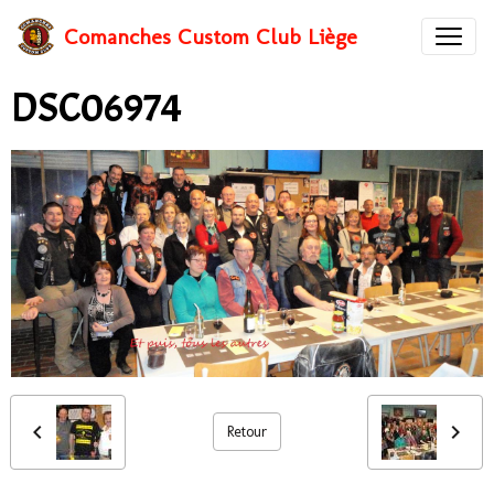
Comanches Custom Club Liège
DSC06974
Retour