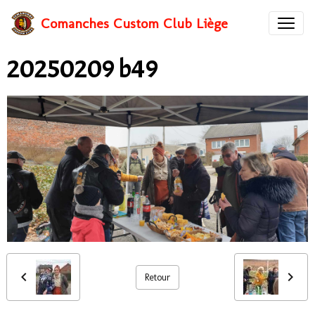
Comanches Custom Club Liège
20250209 b49
Retour