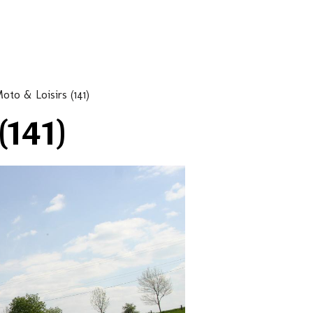
oto & Loisirs (141)
(141)